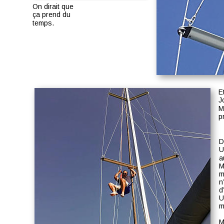
On dirait que 
ça prend du 
temps.
E
J
M
p
D
U
a
M
m
n
d
U
m
M